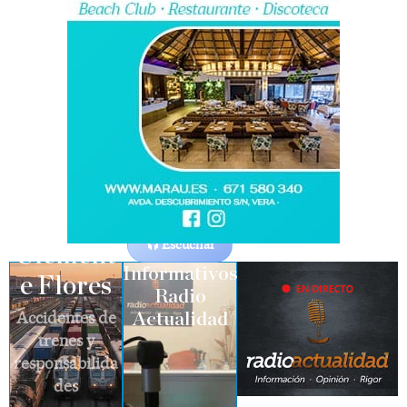
Escuchar
Clement
Informativos
e Flores
Radio
Accidentes de
Actualidad
trenes y
responsabilida
des