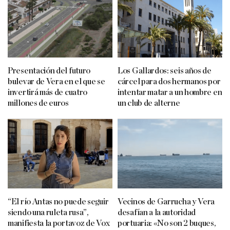
Presentación del futuro
Los Gallardos: seis años de
bulevar de Vera en el que se
cárcel para dos hermanos por
invertirá más de cuatro
intentar matar a un hombre en
millones de euros
un club de alterne
“El río Antas no puede seguir
Vecinos de Garrucha y Vera
siendo una ruleta rusa”,
desafían a la autoridad
manifiesta la portavoz de Vox
portuaria: «No son 2 buques,