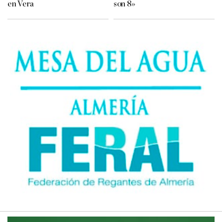
en Vera
son 8»