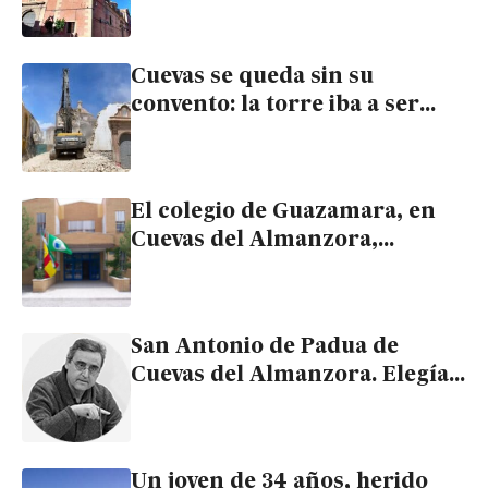
iglesia de Cuevas
Cuevas se queda sin su
convento: la torre iba a ser
solo el principio de la
demolición de la iglesia de San
Francisco
El colegio de Guazamara, en
Cuevas del Almanzora,
galardonado por el Ministerio
de Educación como centro
sostenible
San Antonio de Padua de
Cuevas del Almanzora. Elegía
por un templo desaparecido
Un joven de 34 años, herido