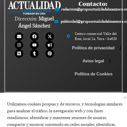
Contacto:
redaccion@grupoactualidadalmanzora.c
Dirección:
Miguel
publicidad@grupoactualidadalmanzora.
Ángel Sánchez
Centro comercial Valle del
Este, local 24, Vera - 04620
Política de privacidad
Aviso legal
Política de Cookies
Utilizamos cookies propias y de terceros, y tecnologías similares
para analizar el tráfico, la navegación web y con fines
estadísticos; identificar y mantener sesiones de usuario;
compartir y mostrar contenido en redes sociales; identificar,