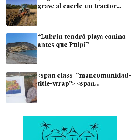
grave al caerle un tractor
encima en Cuevas del
Almanzora
“Lubrín tendrá playa canina
antes que Pulpí”
<span class="mancomunidad-
title-wrap"> <span
class="mancomunidad-badge-
titulo">Mancomunidad</span>
<span class="mancomunidad-
title-text">“El hombre inventó
a Dios en El Gárcel”</span>
</span>