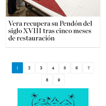
Vera recupera su Pendón del
siglo XVIII tras cinco meses
de restauración
1
2
3
4
5
6
7
8
9