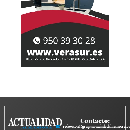
Contacto:
redaccion@grupoactualidadalmanzora.c