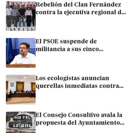
Rebelión del Clan Fernández
contra la ejecutiva regional del
PSOE por El Algarrobico
El PSOE suspende de
militancia a sus cinco
concejales de Carboneras por
frenar la anulación del
Algarrobico
Los ecologistas anuncian
querellas inmediatas contra
los ediles que han impedido la
nulidad de la licencia de El
Algarrobico
El Consejo Consultivo avala la
propuesta del Ayuntamiento
de Carboneras para anular la