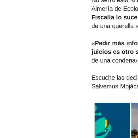
No sería ésta la 
Almería de Ecol
Fiscalía lo suc
de una querella 
«
Pedir más inf
juicios es otro
de una condena»,
Escuche las dec
Salvemos Mojácar