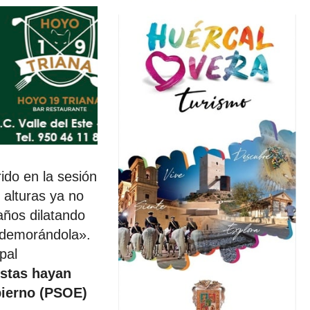
ido en la sesión
 alturas ya no
años dilatando
 demorándola».
pal
istas hayan
bierno (PSOE)