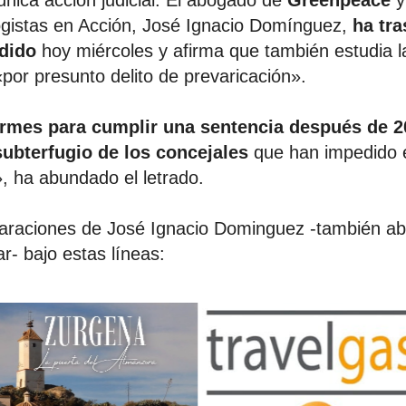
única acción judicial. El abogado de
Greenpeace
y
ogistas en Acción, José Ignacio Domínguez,
ha tra
edido
hoy miércoles y afirma que también estudia l
«por presunto delito de prevaricación».
ormes para cumplir una sentencia después de 2
 subterfugio de los concejales
que han impedido e
 ha abundado el letrado.
laraciones de José Ignacio Dominguez -también a
- bajo estas líneas: