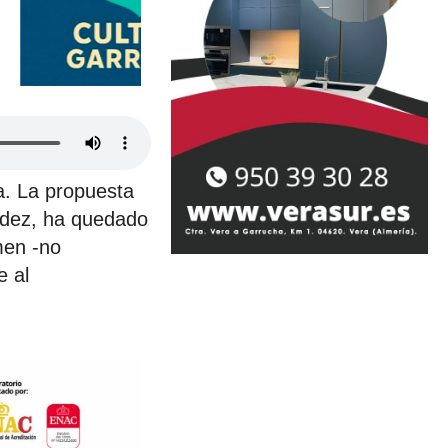
ia. La propuesta
ndez, ha quedado
men -no
e al