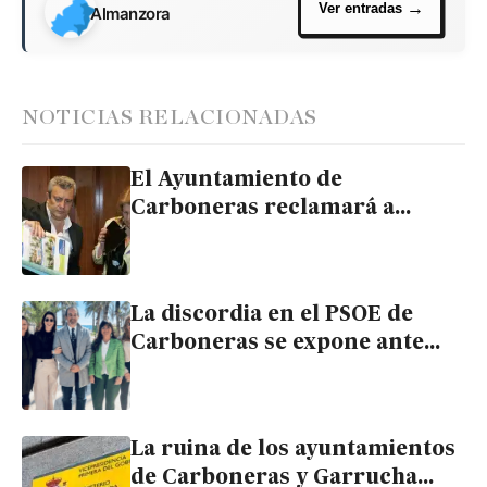
Almanzora
NOTICIAS RELACIONADAS
El Ayuntamiento de
Carboneras reclamará a
Cristóbal Fernández las
indemnizaciones que podría
afrontar por El Algarrrobico
La discordia en el PSOE de
Carboneras se expone ante
todos en el último Pleno: el
Grupo está roto
La ruina de los ayuntamientos
de Carboneras y Garrucha