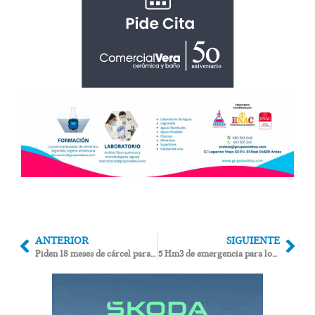
ANTERIOR
SIGUIENTE
Piden 18 meses de cárcel para la madre de un edil socialista de Garrucha por esparcir heces y orines en el despacho de Ramos
5 Hm3 de emergencia para los regantes anunciados hace 2 años por la Junta siguen atascados en Medio Ambiente