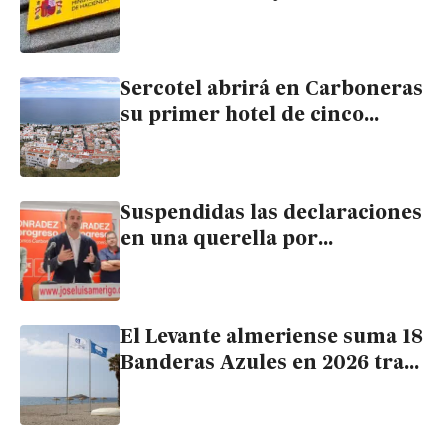
provoca que Hacienda tome las
riendas de su economía
Sercotel abrirá en Carboneras
su primer hotel de cinco
estrellas en España
Suspendidas las declaraciones
en una querella por
malversación contra el
exalcalde de Carboneras José
Luis Amérigo
El Levante almeriense suma 18
Banderas Azules en 2026 tras
recuperar tres de ellas en
Cuevas, Mojácar y Vera