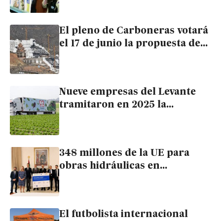
indemnizaciones que podría
afrontar por El Algarrrobico
El pleno de Carboneras votará
el 17 de junio la propuesta de
nulidad de la licencia del
Algarrobico
Nueve empresas del Levante
tramitaron en 2025 la
regularización de 1.400
trabajadores extranjeros, la
mayoría conductores
348 millones de la UE para
obras hidráulicas en
Marruecos sin resolver las
carencias en la comarca
El futbolista internacional