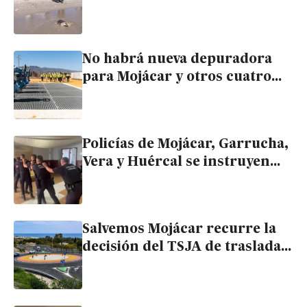
un año después de nacer en
un nido de 99 huevos
No habrá nueva depuradora
para Mojácar y otros cuatro
pueblos hasta final de año
Policías de Mojácar, Garrucha,
Vera y Huércal se instruyen
para actuar ante situaciones
de violencia incontrolada
Salvemos Mojácar recurre la
decisión del TSJA de trasladar
el pleito de la «variante» a
Almería, justo antes de la
sentencia