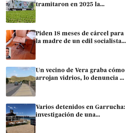
tramitaron en 2025 la
regularización de 1.400
trabajadores extranjeros, la
mayoría conductores
Piden 18 meses de cárcel para
la madre de un edil socialista
de Garrucha por esparcir
heces y orines en el despacho
de Ramos
Un vecino de Vera graba cómo
arrojan vidrios, lo denuncia y
la Policía localiza al autor en
horas
Varios detenidos en Garrucha:
investigación de una
madrugada de robos,
colisiones y destrozos