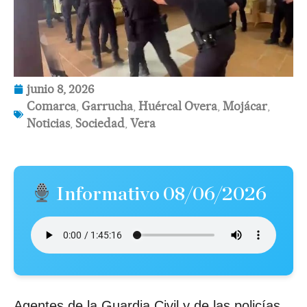
junio 8, 2026
Comarca
,
Garrucha
,
Huércal Overa
,
Mojácar
,
Noticias
,
Sociedad
,
Vera
Informativo 08/06/2026
Agentes de la Guardia Civil y de las policías