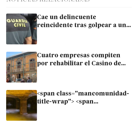
Cae un delincuente
reincidente tras golpear a un
hombre hasta dejarlo grave en
Huércal Overa
Cuatro empresas compiten
por rehabilitar el Casino de
Huércal-Overa como nuevo
ayuntamiento
<span class="mancomunidad-
title-wrap"> <span
class="mancomunidad-badge-
titulo">Mancomunidad</span>
<span class="mancomunidad-
title-text">El nuevo edificio