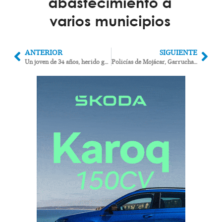
ANTERIOR
SIGUIENTE
Un joven de 34 años, herido grave al caerle un tractor encima en Cuevas del Almanzora
Policías de Mojácar, Garrucha, Vera y Huércal se instruyen para actuar ante situaciones de violencia incontrolada