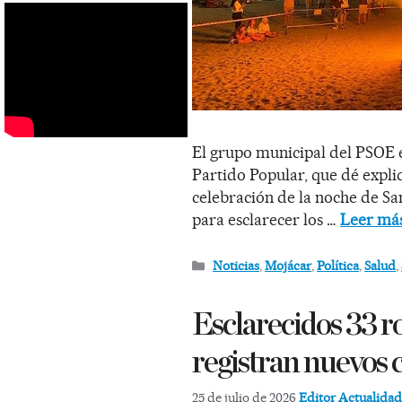
El grupo municipal del PSOE 
Partido Popular, que dé expli
celebración de la noche de Sa
para esclarecer los …
Leer má
Noticias
,
Mojácar
,
Política
,
Salud
,
Esclarecidos 33 r
registran nuevos 
25 de julio de 2026
Editor Actualida