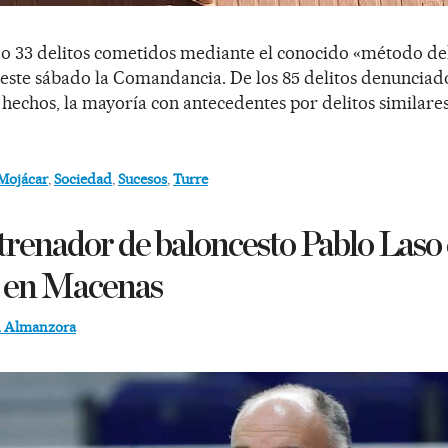
do 33 delitos cometidos mediante el conocido «método del
ste sábado la Comandancia. De los 85 delitos denunciados
 hechos, la mayoría con antecedentes por delitos similares
Mojácar
,
Sociedad
,
Sucesos
,
Turre
ntrenador de baloncesto Pablo Laso
o en Macenas
d Almanzora