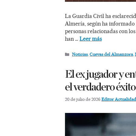
La Guardia Civil ha esclareci
Almería, según ha informado e
personas relacionadas con los
han …
Leer más
Noticias
,
Cuevas del Almanzora
,
El ex jugador y e
el verdadero éxit
20 de julio de 2026
Editor Actualida