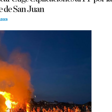
e de San Juan
nzora