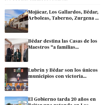
Mojácar, Los Gallardos, Bédar,
Arboleas, Taberno, Zurgena y
Lubrín en riesgo de
despoblación
Bédar destina las Casas de los
Maestros “a familias
trabajadoras, no al alquiler
social”
Lubrín y Bédar son los únicos
municipios con victoria
socialista en la comarca
El Gobierno tarda 20 años en