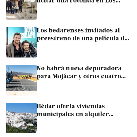
licitar una rotonda en Los
Gallardos
Los bedarenses invitados al
preestreno de una película de
Hollywood dirigida por un
vecino
No habrá nueva depuradora
para Mojácar y otros cuatro
pueblos hasta final de año
Bédar oferta viviendas
municipales en alquiler
asequible