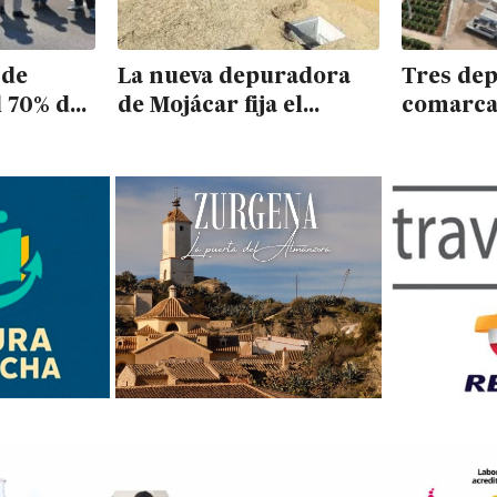
 de
La nueva depuradora
Tres dep
l 70% de
de Mojácar fija el
comarca
 meses
verano para comenzar
deficien
azo de
sus pruebas y dar
aguas re
servicio a cinco
2024
pueblos