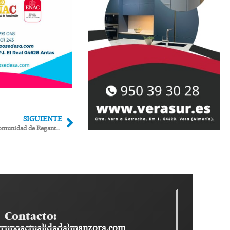
SIGUIENTE
Declara ante el juez el secretario de la Comunidad de Regantes de Jauro en una causa que valora daños medioambientales en 407 millones
Contacto:
rupoactualidadalmanzora.com