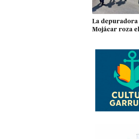
La depuradora
Mojácar roza e
ejecución, dos
después del pl
finalización