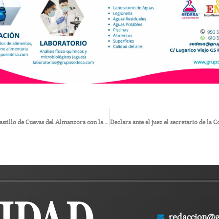
Luis Siret regresa al castillo de Cuevas del Almanzora con la reedición de sus obras cumbre sobre Baria y el Neolítico
redaccion@g