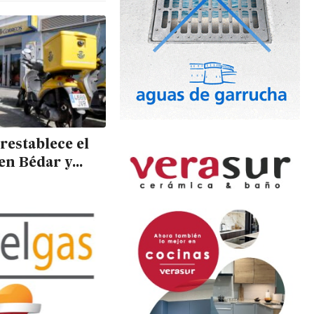
restablece el
 en Bédar y
 con nuevas
ciones tras la
 sindical