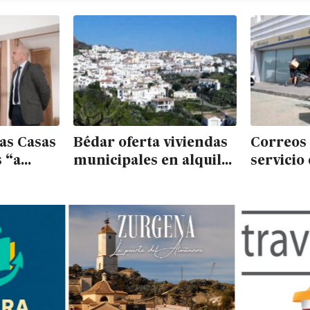
las Casas
Bédar oferta viviendas
Correos 
 “a
municipales en alquiler
servicio
adoras,
asequible
Mojácar
ocial”
contrata
denuncia