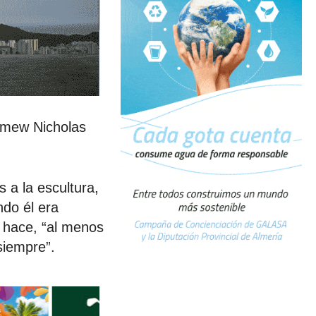
lomew Nicholas
 a la escultura,
ndo él era
 hace, “al menos
siempre”.