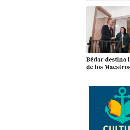
Bédar destina 
de los Maestros
familias trabaj
no al alquiler s