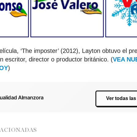
elícula, ‘The imposter’ (2012), Layton obtuvo el p
 escritor, director o productor británico. (
VEA NU
HOY
)
tualidad Almanzora
Ver todas las
LACIONADAS