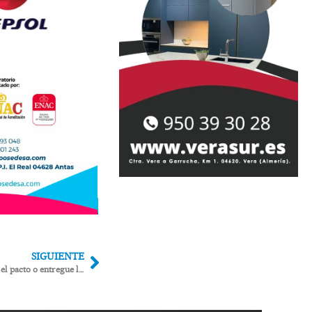
SIGUIENTE
Garrucha pendiente de que Vox renueve el pacto o entregue la Alcaldía al PSOE