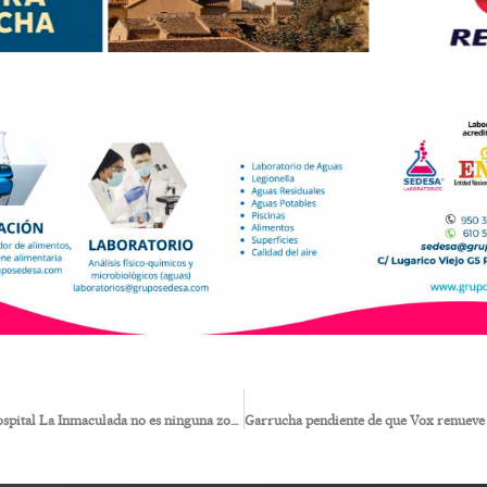
Salud responde: “El hospital La Inmaculada no es ninguna zona cero de colapso sanitario”