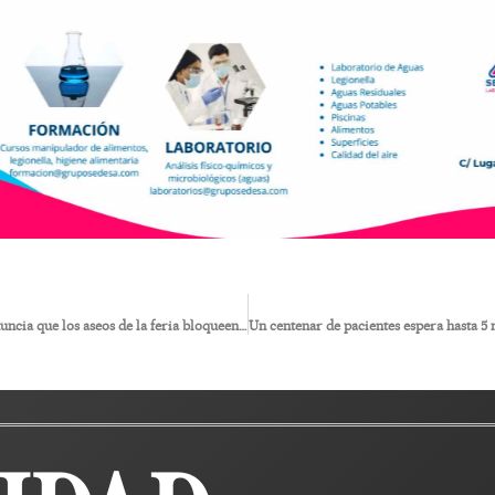
El PSOE de Turre denuncia que los aseos de la feria bloqueen la vía pública 9 días después del fin de las fiestas