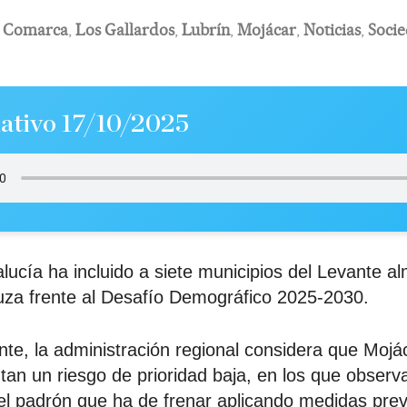
,
Comarca
,
Los Gallardos
,
Lubrín
,
Mojácar
,
Noticias
,
Soci
ativo 17/10/2025
ucía ha incluido a siete municipios del Levante al
uza frente al Desafío Demográfico 2025-2030.
e, la administración regional considera que Mojá
tan un riesgo de prioridad baja, en los que observ
l padrón que ha de frenar aplicando medidas prev