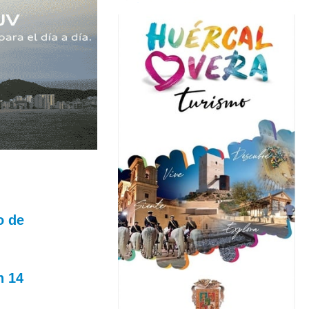
o de
n 14