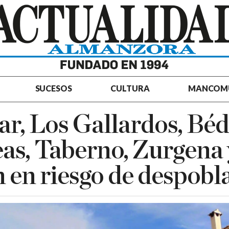
SUCESOS
CULTURA
MANCOM
r, Los Gallardos, Béd
as, Taberno, Zurgena 
 en riesgo de despobl