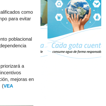
calificados como
mpo para evitar
ento poblacional
a dependencia
priorizará a
incentivos
ción, mejoras en
 (
VEA