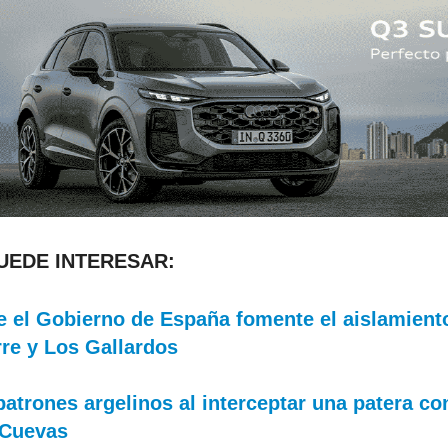
PUEDE INTERESAR:
ue el Gobierno de España fomente el aislamient
re y Los Gallardos
patrones argelinos al interceptar una patera co
 Cuevas