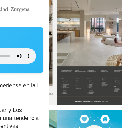
edad
,
Zurgena
meriense en la I
car y Los
a una tendencia
entivas.