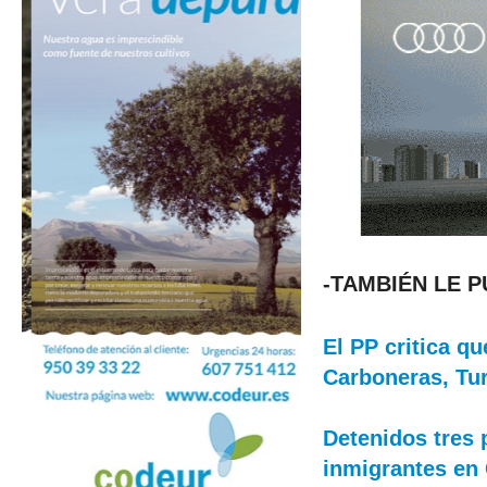
-TAMBIÉN LE 
El PP critica q
Carboneras, Tur
Detenidos tres 
inmigrantes en