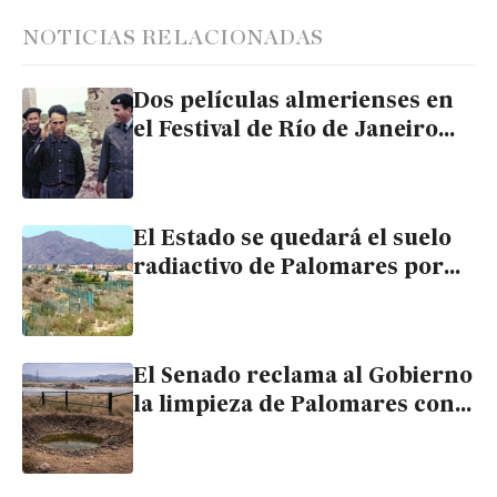
NOTICIAS RELACIONADAS
Dos películas almerienses en
el Festival de Río de Janeiro
por el 60º aniversario del
accidente de Palomares
El Estado se quedará el suelo
radiactivo de Palomares por
68 céntimos el metro
cuadrado
El Senado reclama al Gobierno
la limpieza de Palomares con
el voto en contra del PSOE