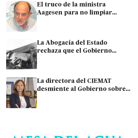
El truco de la ministra
Aagesen para no limpiar
Palomares
La Abogacía del Estado
rechaza que el Gobierno
descontamine Palomares por
tratarse de “un hecho
accidental histórico”
La directora del CIEMAT
desmiente al Gobierno sobre
la exposición radiactiva en
Palomares