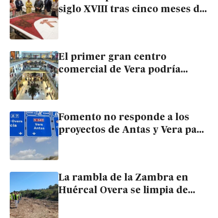
siglo XVIII tras cinco meses de
restauración
El primer gran centro
comercial de Vera podría
empezar a construirse este
verano
Fomento no responde a los
proyectos de Antas y Vera para
desdoblar la carretera y evitar
inundaciones
La rambla de la Zambra en
Huércal Overa se limpia de
residuos y cañas invasoras