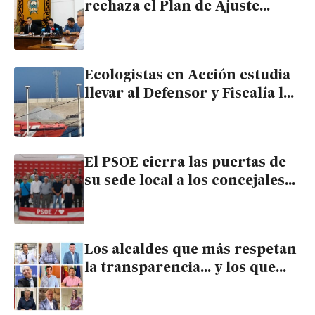
rechaza el Plan de Ajuste
propuesto por el alcalde
Ecologistas en Acción estudia
llevar al Defensor y Fiscalía la
denuncia vecinal de Garrucha
y Vera por el polvo de yeso
El PSOE cierra las puertas de
su sede local a los concejales
expulsados de Carboneras
Los alcaldes que más respetan
la transparencia… y los que
menos