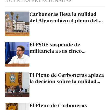
NOTICIAS RELACIONADAS
Carboneras lleva la nulidad
del Algarrobico al pleno del 7
de julio con la abstención del
PSOE en la comisión previa
El PSOE suspende de
militancia a sus cinco
concejales de Carboneras por
frenar la anulación del
Algarrobico
El Pleno de Carboneras aplaza
la decisión sobre la nulidad
del Algarrobico tras una
propuesta de Felipe Cayuela
El Pleno de Carboneras