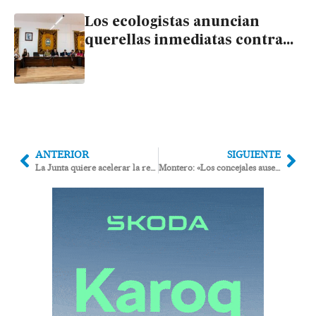
Los ecologistas anuncian
querellas inmediatas contra
los ediles que han impedido la
nulidad de la licencia de El
Algarrobico
ANTERIOR
SIGUIENTE
La Junta quiere acelerar la restauración del paraje tras la nulidad de la licencia del hotel
Montero: «Los concejales ausentes en la votación de la anulación de El Algarrobico serán expulsados del PSOE»