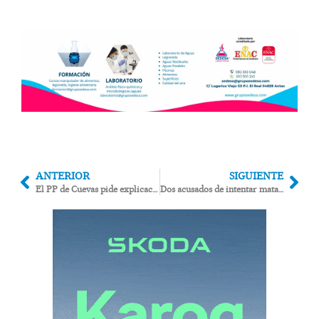
ANTERIOR
SIGUIENTE
El PP de Cuevas pide explicaciones sobre la legalidad de construir a 30 metros del mar en Cala Panizo
Dos acusados de intentar matar a cuchilladas a un hombre en Los Gallardos se sientan hoy en el banquillo