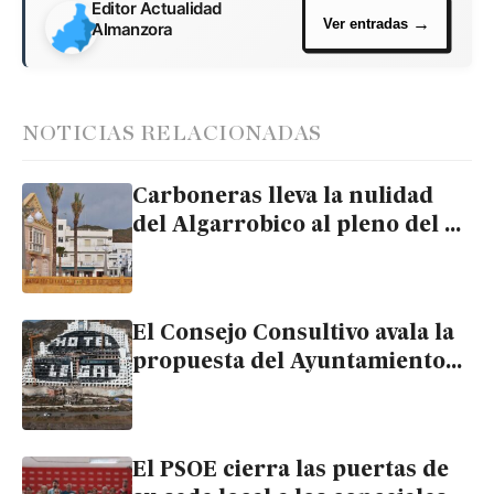
Editor Actualidad
Almanzora
NOTICIAS RELACIONADAS
Carboneras lleva la nulidad
del Algarrobico al pleno del 7
de julio con la abstención del
PSOE en la comisión previa
El Consejo Consultivo avala la
propuesta del Ayuntamiento
de Carboneras para anular la
licencia de El Algarrobico
El PSOE cierra las puertas de