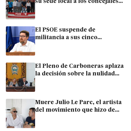
su sede local a los concejales
expulsados de Carboneras
El PSOE suspende de
militancia a sus cinco
concejales de Carboneras por
frenar la anulación del
Algarrobico
El Pleno de Carboneras aplaza
la decisión sobre la nulidad
del Algarrobico tras una
propuesta de Felipe Cayuela
Muere Julio Le Parc, el artista
del movimiento que hizo de
Carboneras su refugio
durante sesenta años