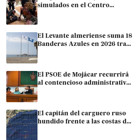
simulados en el Centro
Comercial de Mojácar
El Levante almeriense suma 18
Banderas Azules en 2026 tras
recuperar tres de ellas en
Cuevas, Mojácar y Vera
El PSOE de Mojácar recurrirá
al contencioso administrativo
si persiste la ocultación de
documentos municipales
El capitán del carguero ruso
hundido frente a las costas del
Levante almeriense en 2024
admitió que llevaba