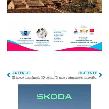
ANTERIOR
SIGUIENTE
El nuevo mamógrafo 3D del hospital de Huércal Overa reduce molestias y evita segundas citas al integrar ecografía inmediata
“Siendo optimistas es imposible que el AVE llegue a Almería antes de 2030”