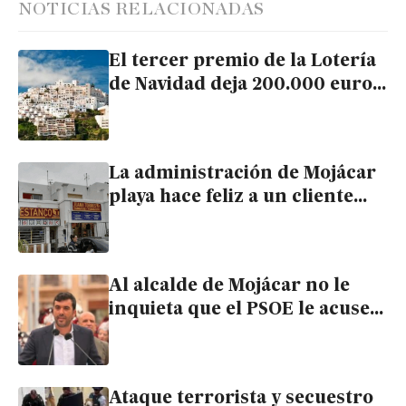
NOTICIAS RELACIONADAS
El tercer premio de la Lotería
de Navidad deja 200.000 euros
en Mojácar
La administración de Mojácar
playa hace feliz a un cliente
con 30.000 euros del primer
premio de la lotería de ayer
Al alcalde de Mojácar no le
inquieta que el PSOE le acuse
en un tribunal por negarle
información
Ataque terrorista y secuestro