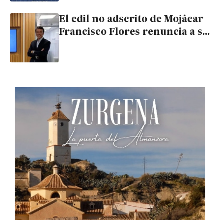
componentes para reactores
El edil no adscrito de Mojácar
nucleares
Francisco Flores renuncia a su
acta de concejal