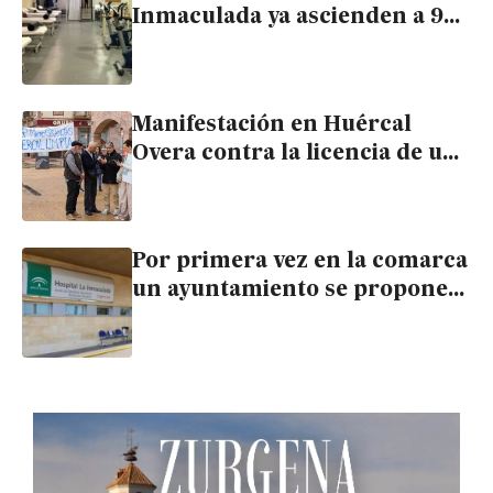
Inmaculada ya ascienden a 9
especialistas pasando consulta
los sábados
Manifestación en Huércal
Overa contra la licencia de una
granja de 2.499 cerdos a 300
metros de un colegio
Por primera vez en la comarca
un ayuntamiento se propone
incentivar a los médicos que
quieran venir a La Inmaculada