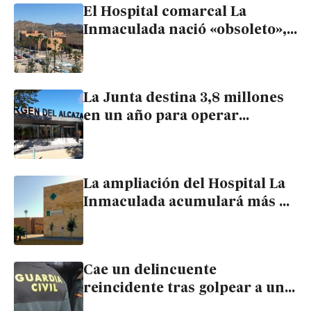
El Hospital comarcal La
Inmaculada nació «obsoleto»,
según SATSE
La Junta destina 3,8 millones
en un año para operar
pacientes de la comarca en un
hospital privado de Lorca
La ampliación del Hospital La
Inmaculada acumulará más de
20 años de retraso
Cae un delincuente
reincidente tras golpear a un
hombre hasta dejarlo grave en