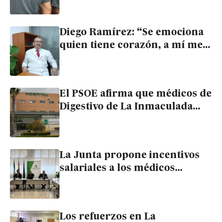
Huércal Overa
Diego Ramírez: “Se emociona
quien tiene corazón, a mí me
ha pasado muchas veces
hablando con mis enfermos”
El PSOE afirma que médicos de
Digestivo de La Inmaculada
llevan desde agosto sin cobrar
las horas extra
La Junta propone incentivos
salariales a los médicos
voluntarios que elijan trabajar
excepcionalmente en La
Inmaculada
Los refuerzos en La