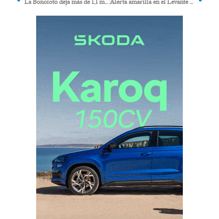
La Bonoloto deja más de 1,1 millones de euros en Mojácar, un único acertante de primera categoría
Alerta amarilla en el Levante almeriense por temperaturas que rozarán los 40 grados