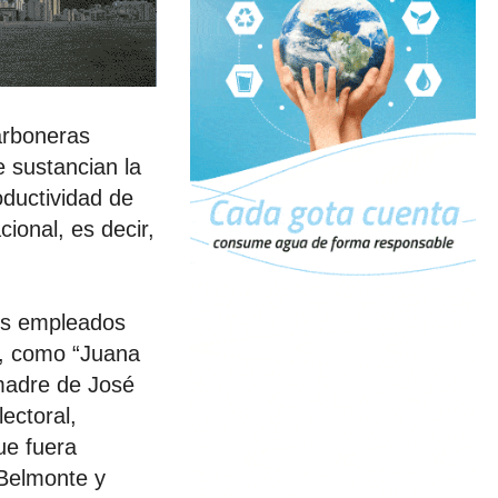
arboneras
e sustancian la
ductividad de
cional, es decir,
os empleados
ta, como “Juana
madre de José
ectoral,
ue fuera
 Belmonte y