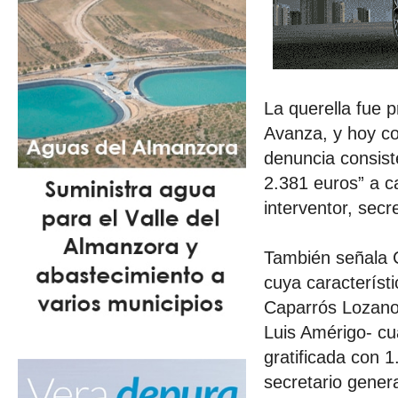
La querella fue 
Avanza, y hoy co
denuncia consis
2.381 euros” a ca
interventor, secr
También señala 
cuya característi
Caparrós Lozano
Luis Amérigo- cua
gratificada con 
secretario gener