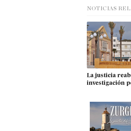
NOTICIAS RE
La justicia reab
investigación p
sobresueldos e
Ayuntamiento 
Carboneras