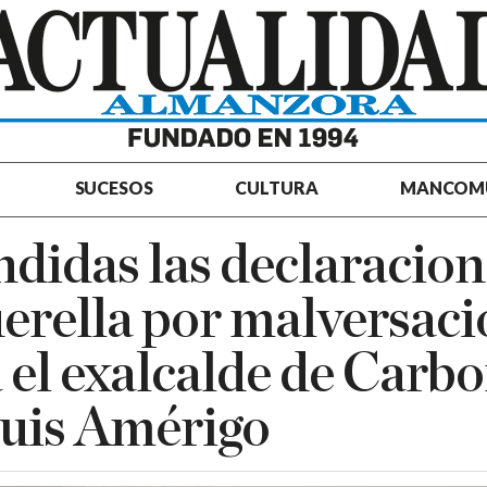
SUCESOS
CULTURA
MANCOM
didas las declaracion
erella por malversaci
 el exalcalde de Carb
uis Amérigo