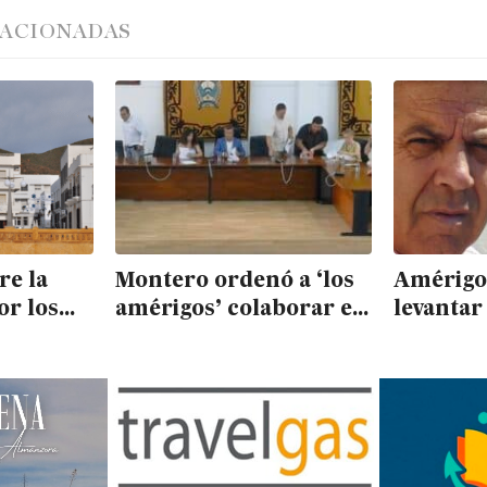
LACIONADAS
re la
Montero ordenó a ‘los
Amérigo
or los
amérigos’ colaborar en
levantar
n el
anular la licencia del
un gran
de
Algarrobico, pero se lo
Ayuntam
‘pasaron por el forro’