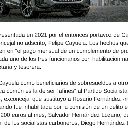
presentada en 2021 por el entonces portavoz de C
ncejal no adscrito, Felipe Cayuela. Los hechos qu
ten en “el pago mensual de un complemento de pro
da uno de los tres funcionarios con habilitación na
etaria y tesorera.
Cayuela como beneficiarios de sobresueldos a otr
ca común es la de ser “afines” al Partido Socialis
, exconcejal que sustituyó a Rosario Fernández -
ndo fue inhabilitada por la comisión de un delito el
1.200 euros al mes; Salvador Hernández Lozano, q
al de los socialistas carboneros, Diego Hernández