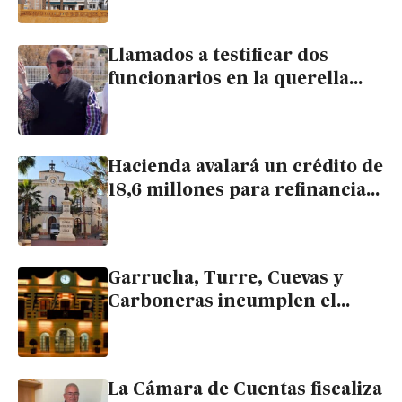
Ayuntamiento de Carboneras
Llamados a testificar dos
funcionarios en la querella
por malversación contra
exconcejal de Urbanismo de
Garrucha
Hacienda avalará un crédito de
18,6 millones para refinanciar
la deuda municipal de Cuevas
Garrucha, Turre, Cuevas y
Carboneras incumplen el
periodo máximo de pago a
proveedores
La Cámara de Cuentas fiscaliza