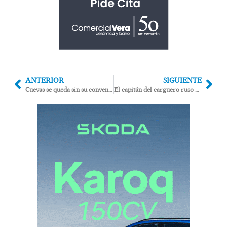
ANTERIOR
SIGUIENTE
Cuevas se queda sin su convento: la torre iba a ser solo el principio de la demolición de la iglesia de San Francisco
El capitán del carguero ruso hundido frente a las costas del Levante almeriense en 2024 admitió que llevaba componentes para reactores nucleares