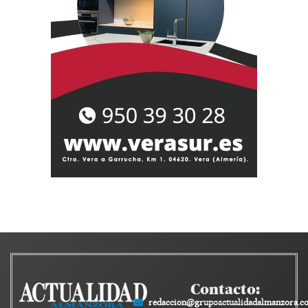
Contacto:
redaccion@grupoactualidadalmanzora.c