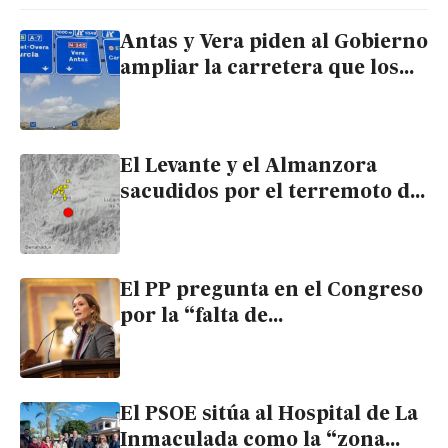
Antas y Vera piden al Gobierno
ampliar la carretera que los
une “antes de que no quepa un
coche más”
El Levante y el Almanzora
sacudidos por el terremoto de
Tabernas, de magnitud 4,3
El PP pregunta en el Congreso
por la “falta de
mantenimiento” en la Autovía
del Mediterráneo entre Antas
y Los Gallardos
El PSOE sitúa al Hospital de La
Inmaculada como la “zona