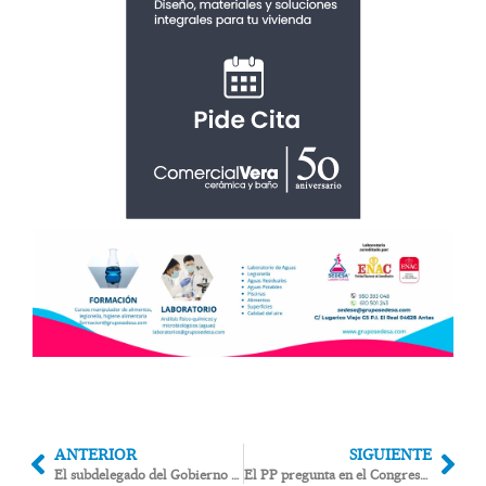
ANTERIOR
SIGUIENTE
El subdelegado del Gobierno y AcuaMed visitan las obras de la desaladora ‘de la vergüenza’ en Cuevas
El PP pregunta en el Congreso por la “falta de mantenimiento” en la Autovía del Mediterráneo entre Antas y Los Gallardos