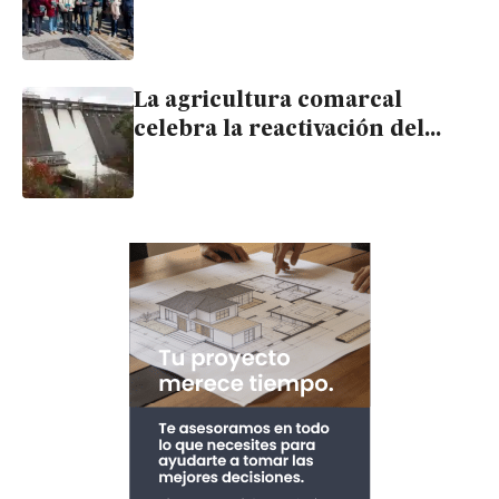
cero del colapso sanitario
andaluz»
La agricultura comarcal
celebra la reactivación del
trasvase de El Negratín tras
cinco años de sequía