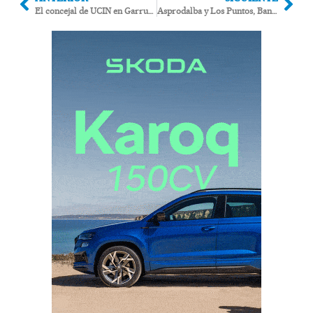
El concejal de UCIN en Garrucha “incumplió el pacto firmado” para elegir alcalde a Álvaro Ramos
Asprodalba y Los Puntos, Banderas de Andalucía: arraigo comarcal y proyección nacional