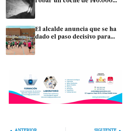
robar un coche de 140.000
euros en una mansión de
Cuevas del Almanzora
El alcalde anuncia que se ha
dado el paso decisivo para
adaptar la parcela del nuevo
instituto de Cuevas
ANTERIOR
SIGUIENTE