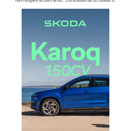
Vera recupera un libro de actas del siglo XVI restaurado por el Instituto del Patrimonio Histórico
Los alumnos del IES Azahar de Antas siembran su cosecha anual