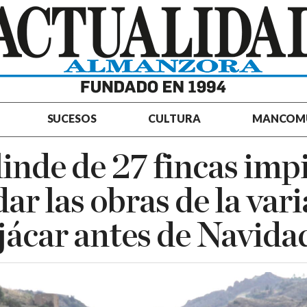
SUCESOS
CULTURA
MANCOM
linde de 27 fincas imp
ar las obras de la var
ácar antes de Navida