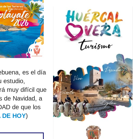
buena, es el día
 estudio,
rá muy difícil que
es de Navidad, a
DAD de que los
 DE HOY
)