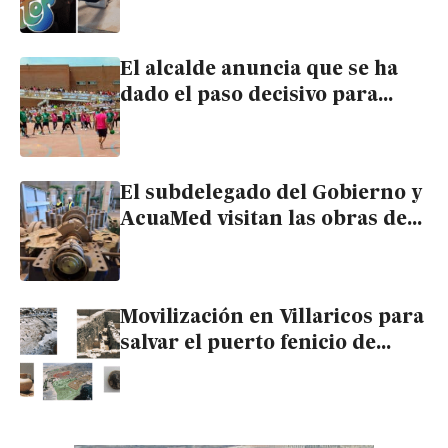
nacional
El alcalde anuncia que se ha
dado el paso decisivo para
adaptar la parcela del nuevo
instituto de Cuevas
El subdelegado del Gobierno y
AcuaMed visitan las obras de
la desaladora ‘de la vergüenza’
en Cuevas
Movilización en Villaricos para
salvar el puerto fenicio de
Baria amenazado por la
construcción de viviendas