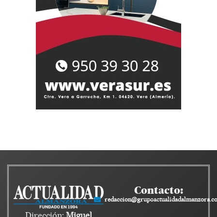
Contacto:
redaccion@grupoactualidadalmanzora.c
Dirección:
Miguel