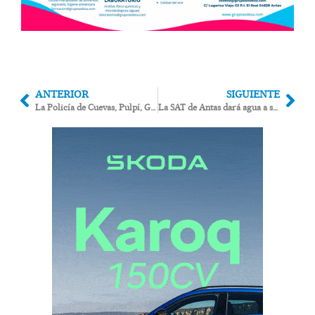
ANTERIOR
SIGUIENTE
La Policía de Cuevas, Pulpí, Garrucha y Vera se forma en el uso de fusiles neumáticos no letales ante su próxima adquisición
La SAT de Antas dará agua a sus socios de Jauro afectados por el precinto de pozos