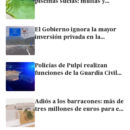
piscinas sucias: multas y
limpieza forzosa para los
dueños
El Gobierno ignora la mayor
inversión privada en la
comarca: silencio a la solicitud
de conexión del Puerto Seco de
Pulpí a la autopista
Policías de Pulpí realizan
funciones de la Guardia Civil
contra el tráfico de drogas y
personas
Adiós a los barracones: más de
tres millones de euros para el
colegio de San Juan de los
Terreros