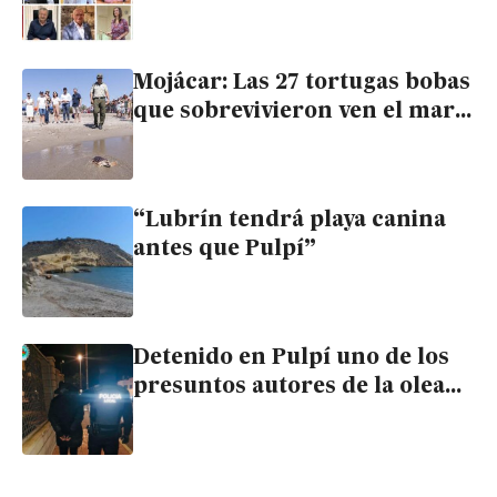
menos
Mojácar: Las 27 tortugas bobas
que sobrevivieron ven el mar
un año después de nacer en
un nido de 99 huevos
“Lubrín tendrá playa canina
antes que Pulpí”
Detenido en Pulpí uno de los
presuntos autores de la oleada
de robos en San Juan de los
Terreros