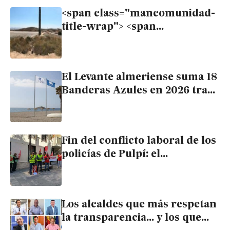
<span class="mancomunidad-
title-wrap"> <span
class="mancomunidad-badge-
titulo">Mancomunidad</span>
<span class="mancomunidad-
El Levante almeriense suma 18
title-text">Ecologistas exigen
Banderas Azules en 2026 tras
paralizar la construcción en el
recuperar tres de ellas en
Levante hasta saber dónde
Cuevas, Mojácar y Vera
están los “8 kg de plutonio
dispersados desde
Fin del conflicto laboral de los
Palomares”</span> </span>
policías de Pulpí: el
Ayuntamiento acepta sus
reivindicaciones
Los alcaldes que más respetan
la transparencia… y los que