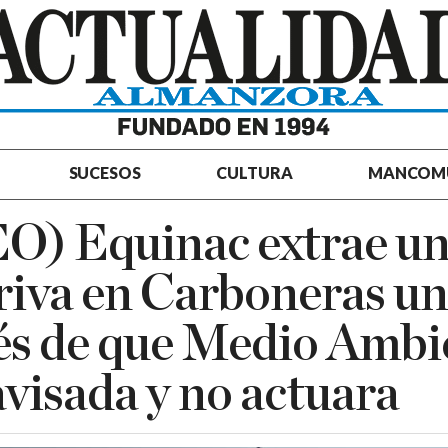
SUCESOS
CULTURA
MANCOM
O) Equinac extrae un
eriva en Carboneras u
és de que Medio Ambi
avisada y no actuara