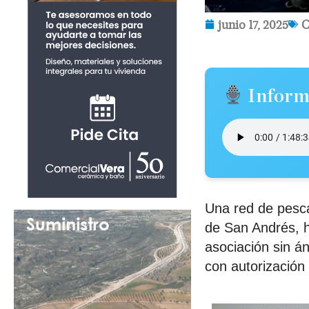
junio 17, 2025
C
Inform
Una red de pesca
de San Andrés, h
asociación sin á
con autorización 