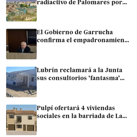
radiactivo de Palomares por
68 céntimos el metro
cuadrado
El Gobierno de Garrucha
confirma el empadronamiento
de quince extranjeros en dos
viviendas vinculadas al
concejal de UCIN
Lubrín reclamará a la Junta
sus consultorios ‘fantasma’
para hacer viviendas sociales
Pulpí ofertará 4 viviendas
sociales en la barriada de La
Fuente