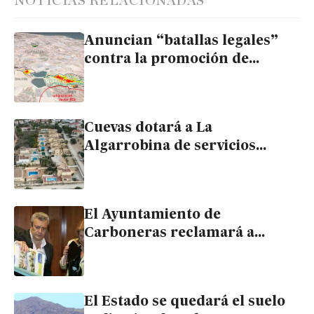
NOTICIAS RELACIONADAS
Anuncian “batallas legales”
contra la promoción de
viviendas en Vera “con vistas
al plutonio” de Palomares
Cuevas dotará a La
Algarrobina de servicios
esenciales que no aportaron
los promotores hace 40 años
El Ayuntamiento de
Carboneras reclamará a
Cristóbal Fernández las
indemnizaciones que podría
afrontar por El Algarrrobico
El Estado se quedará el suelo