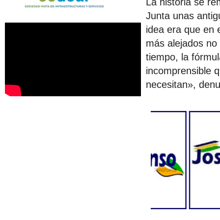
La historia se r
Junta unas antig
idea era que en e
más alejados no 
tiempo, la fórmu
incomprensible q
necesitan», den