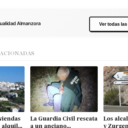
tualidad Almanzora
Ver todas las
LACIONADAS
iviendas
La Guardia Civil rescata
Los alca
 alquiler
a un anciano
y Zurgen