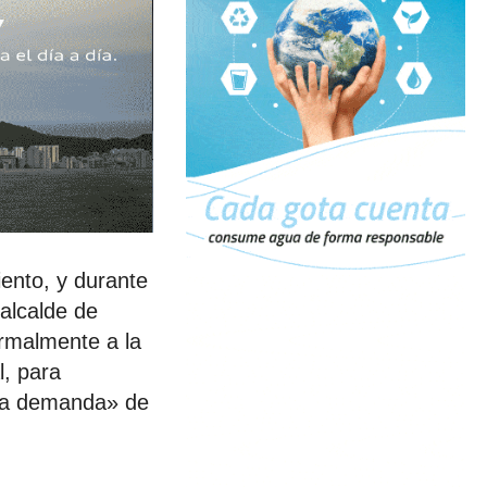
iento, y durante
 alcalde de
ormalmente a la
l, para
alta demanda» de