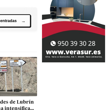
 entradas
ldes de Lubrín
a intensifican