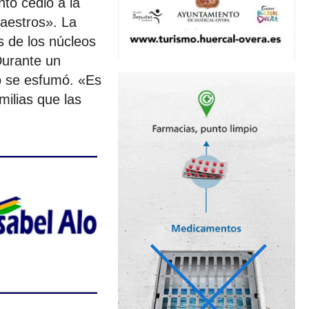
to cedió a la
aestros». La
s de los núcleos
Durante un
io se esfumó. «Es
milias que las