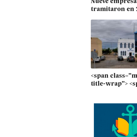
Nueve empresas
tramitaron en 
regularización
trabajadores ex
mayoría condu
<span class="
title-wrap"> <span
class="manco
titulo">Manco
<span class="
title-text">GA
trasladar su se
Huércal Overa 