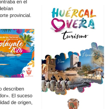
ontraba en el
debían
rte provincial.
o describen
dor». El suceso
idad de origen,