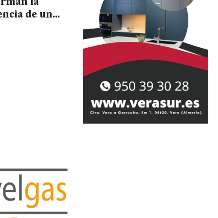
irman la
encia de un
pcional
sterio
tino en el
zo María de
s