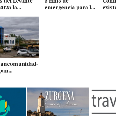
 del Levante
5 Hm3 de
Conf
2025 la
emergencia para los
exist
 de 1.400
regantes
exce
tranjeros, la
anunciados hace 2
mona
ctores
años por la Junta
bizan
siguen atascados en
Cabe
Medio Ambiente
Anta
mancomunidad-
munidad-badge-
munidad</span>
mancomunidad-
LASA prevé
de de Vera a
después de 37