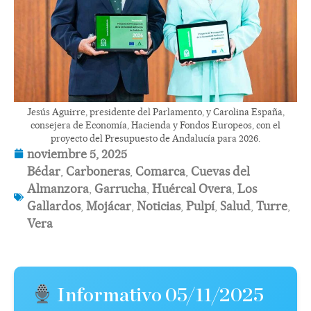
Jesús Aguirre, presidente del Parlamento, y Carolina España,
consejera de Economía, Hacienda y Fondos Europeos, con el
proyecto del Presupuesto de Andalucía para 2026.
noviembre 5, 2025
Bédar
,
Carboneras
,
Comarca
,
Cuevas del
Almanzora
,
Garrucha
,
Huércal Overa
,
Los
Gallardos
,
Mojácar
,
Noticias
,
Pulpí
,
Salud
,
Turre
,
Vera
Informativo 05/11/2025