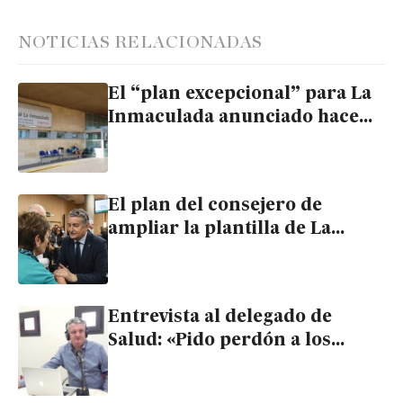
NOTICIAS RELACIONADAS
El “plan excepcional” para La
Inmaculada anunciado hace
dos meses consiste en 3
médicos de refuerzo en fin de
semana
El plan del consejero de
ampliar la plantilla de La
Inmaculada no se está
cumpliendo
Entrevista al delegado de
Salud: «Pido perdón a los
pacientes del Hospital La
Inmaculada que llevan tiempo