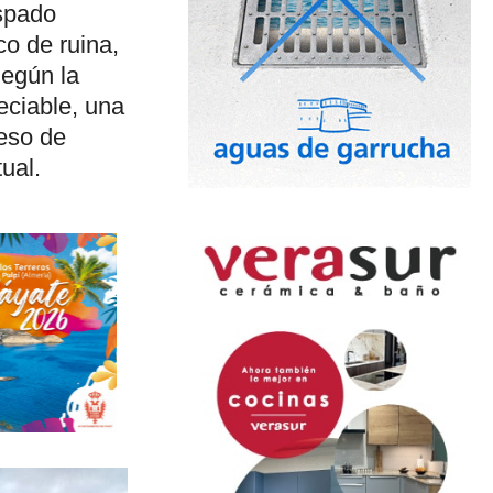
ispado
co de ruina,
Según la
eciable, una
eso de
ual.