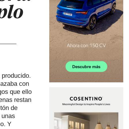
plo
 producido.
nazaba con
gos que ello
penas restan
ntón de
e unas
io. Y