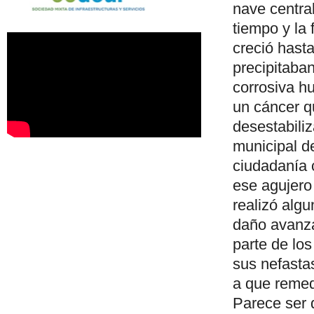
nave centra
tiempo y la 
creció hast
precipitaba
corrosiva hu
un cáncer qu
desestabili
municipal d
ciudadanía 
ese agujero
realizó algu
daño avanza
parte de los
sus nefasta
a que remed
Parece ser 