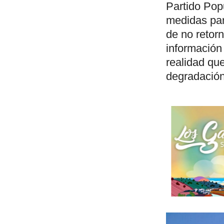
Partido Popu
medidas para
de no retor
información
realidad qu
degradación