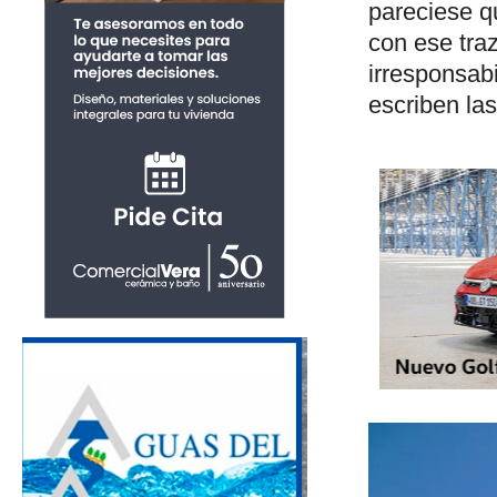
pareciese qu
con ese tra
irresponsabi
escriben la