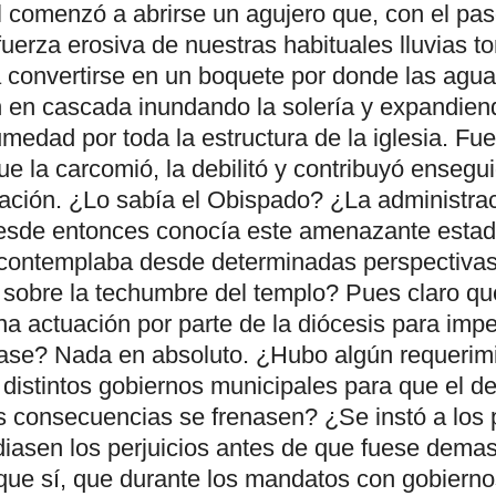
l comenzó a abrirse un agujero que, con el pas
fuerza erosiva de nuestras habituales lluvias to
a convertirse en un boquete por donde las agu
n en cascada inundando la solería y expandien
medad por toda la estructura de la iglesia. Fue 
e la carcomió, la debilitó y contribuyó ensegu
zación. ¿Lo sabía el Obispado? ¿La administra
esde entonces conocía este amenazante esta
contemplaba desde determinadas perspectiva
 sobre la techumbre del templo? Pues claro qu
na actuación por parte de la diócesis para impe
se? Nada en absoluto. ¿Hubo algún requerimi
 distintos gobiernos municipales para que el de
s consecuencias se frenasen? ¿Se instó a los p
iasen los perjuicios antes de que fuese demas
que sí, que durante los mandatos con gobierno