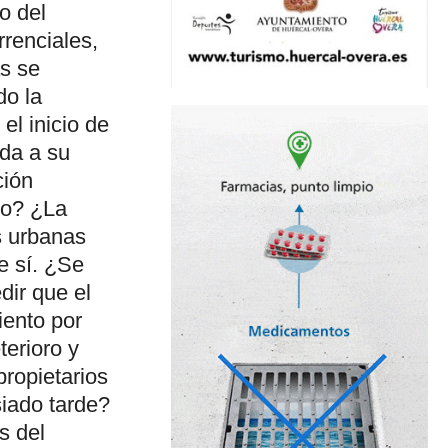
o del
rrenciales,
as se
do la
el inicio de
ida a su
ción
do? ¿La
s urbanas
e sí. ¿Se
dir que el
ento por
terioro y
ropietarios
iado tarde?
s del