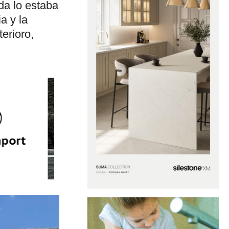
uda lo estaba
a y la
terioro,