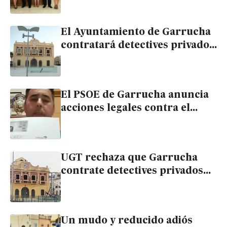
por el “uso sin control del
dinero público”
El Ayuntamiento de Garrucha
contratará detectives privados
para controlar bajas laborales
aunque exista oposición
sindical
El PSOE de Garrucha anuncia
acciones legales contra el
alcalde por difundir
presuntamente el informe de
la Cámara de Cuentas
UGT rechaza que Garrucha
contrate detectives privados
mientras ignora el reglamento
de acoso laboral
Un mudo y reducido adiós