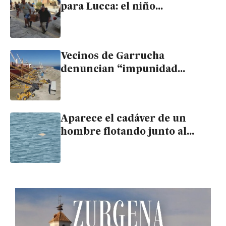
para Lucca: el niño
presuntamente asesinado en
Garrucha recibe sepultura
Vecinos de Garrucha
denuncian “impunidad
ambiental” por la carga de
yeso a cielo abierto en el
puerto
Aparece el cadáver de un
hombre flotando junto al
puerto de Garrucha