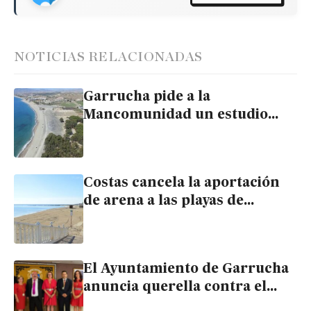
NOTICIAS RELACIONADAS
Garrucha pide a la
Mancomunidad un estudio
sobre las secuelas del plutonio
de Palomares en la salud de
los comarcanos
Costas cancela la aportación
de arena a las playas de
Garrucha por la aparición de
praderas marinas
El Ayuntamiento de Garrucha
anuncia querella contra el
anterior Gobierno municipal