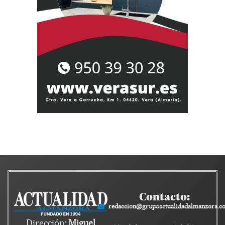
Contacto:
redaccion@grupoactualidadalmanzora.c
Dirección:
Miguel