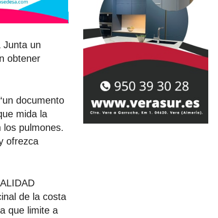
a Junta un
in obtener
 -“un documento
 que mida la
en los pulmones.
y ofrezca
TUALIDAD
nal de la costa
a que limite a