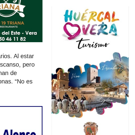
ios. Al estar
escanso, pero
nan de
onas. “No es