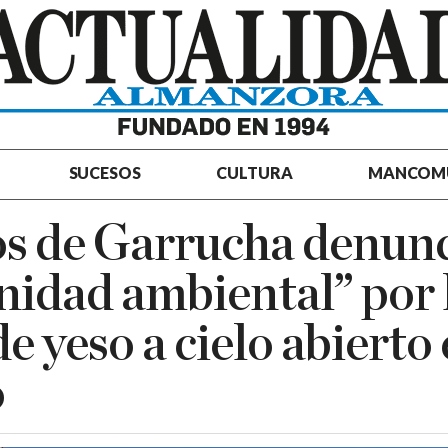
SUCESOS
CULTURA
MANCOM
os de Garrucha denun
idad ambiental” por 
e yeso a cielo abierto 
o