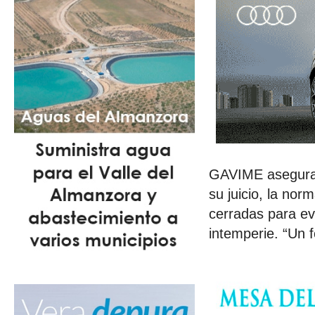
GAVIME asegura q
su juicio, la no
cerradas para evi
intemperie. “Un 