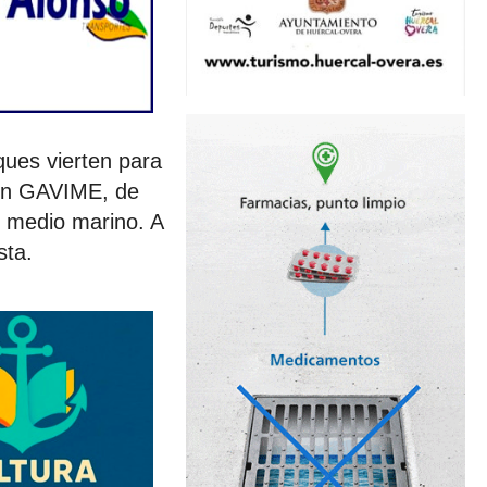
ques vierten para
gún GAVIME, de
l medio marino. A
sta.