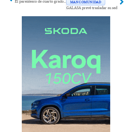
El parentesco de cuarto grado excluye a la tía abuela del niño asesinado en Garrucha como acusación
MANCOMUNIDAD
GALASA prevé trasladar su sede de Vera