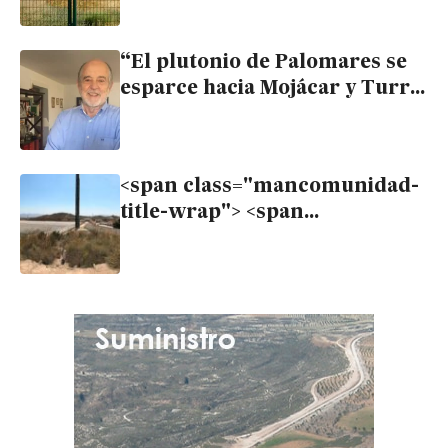
la Mancomunidad
“El plutonio de Palomares se
esparce hacia Mojácar y Turre
cuando sopla el Levante, y a
Huércal Overa con el
Poniente”
<span class="mancomunidad-
title-wrap"> <span
class="mancomunidad-badge-
titulo">Mancomunidad</span>
<span class="mancomunidad-
title-text">Ecologistas exigen
paralizar la construcción en el
Levante hasta saber dónde
están los “8 kg de plutonio
dispersados desde
Palomares”</span> </span>