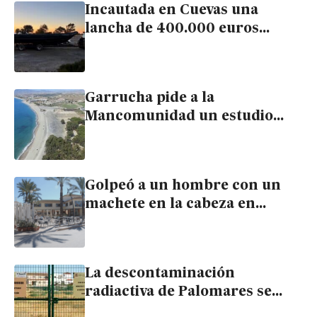
Incautada en Cuevas una
lancha de 400.000 euros
cargada con 3.375 litros de
gasolina
Garrucha pide a la
Mancomunidad un estudio
sobre las secuelas del plutonio
de Palomares en la salud de
los comarcanos
Golpeó a un hombre con un
machete en la cabeza en
Palomares y acepta 3 años y 9
meses de cárcel
La descontaminación
radiactiva de Palomares se
tratará en el próximo Pleno de