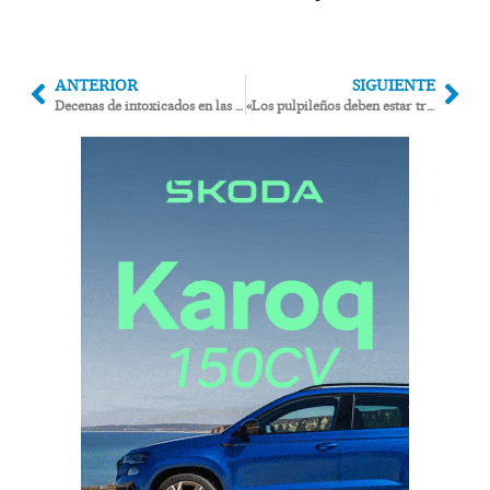
ANTERIOR
SIGUIENTE
Decenas de intoxicados en las hogueras de San Juan en la playa de Mojácar
«Los pulpileños deben estar tranquilos, no hay personas contagiadas por el virus del Nilo»