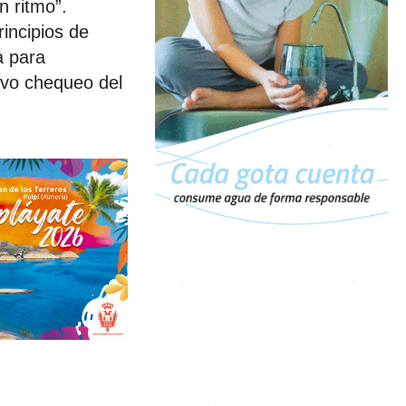
n ritmo”.
rincipios de
a para
evo chequeo del