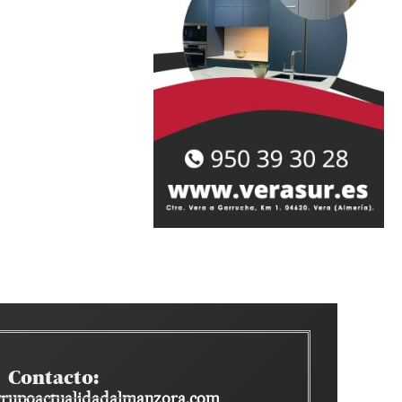
Contacto:
rupoactualidadalmanzora.com