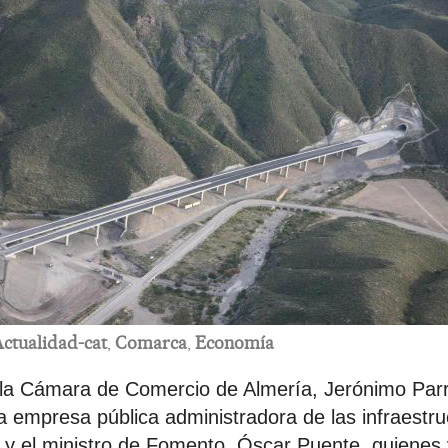
ctualidad-cat
,
Comarca
,
Economía
 la Cámara de Comercio de Almería, Jerónimo Parr
a empresa pública administradora de las infraestru
f, y el ministro de Fomento, Óscar Puente, quienes