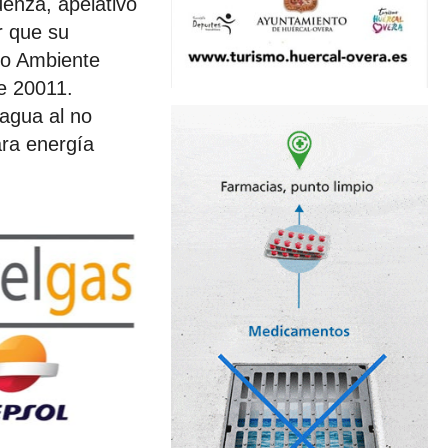
üenza, apelativo
r que su
io Ambiente
e 20011.
 agua al no
ara energía