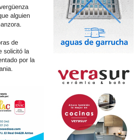
 vergüenza
que alguien
manzora.
bras de
solicitó la
entado por la
ania.