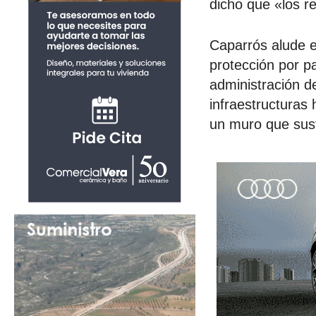
dicho que «los r
Caparrós alude es
protección por p
administración d
infraestructuras
un muro que sust