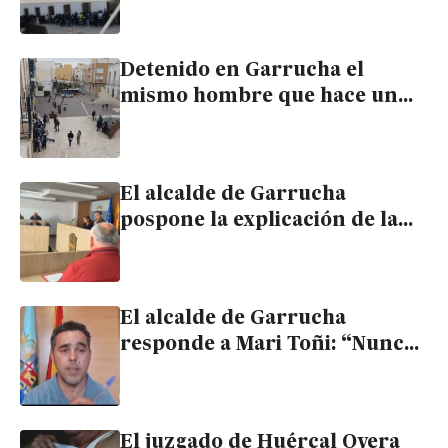
regularización extraordinaria
Detenido en Garrucha el
mismo hombre que hace un
mes fue arrestado por un
altercado en el Malecón
El alcalde de Garrucha
pospone la explicación de la
última subida de sueldos
políticos
El alcalde de Garrucha
responde a Mari Toñi: “Nunca
la he acusado de llevarse los 4
millones del contrato del
agua”
El juzgado de Huércal Overa