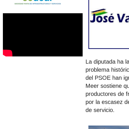
La diputada ha l
problema históri
del PSOE han ign
Meer sostiene qu
productores de f
por la escasez d
de servicio.