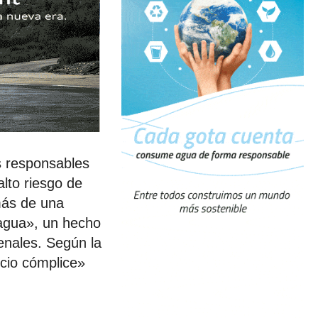
s responsables
lto riesgo de
más de una
 agua», un hecho
enales. Según la
cio cómplice»