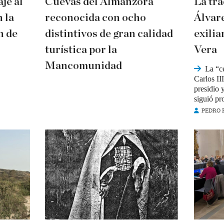
je al
Cuevas del Almanzora
La tra
n la
reconocida con ocho
Álvar
n de
distintivos de gran calidad
exilia
turística por la
Vera
Mancomunidad
La “c
Carlos II
presidio 
siguió p
PEDRO 