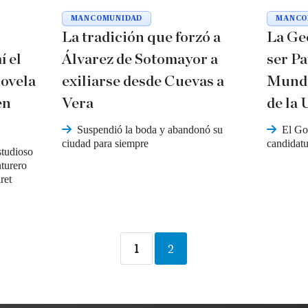
MANCOMUNIDAD
MANCO
La tradición que forzó a
La Ge
í el
Álvarez de Sotomayor a
ser P
novela
exiliarse desde Cuevas a
Mundi
en
Vera
de l
Suspendió la boda y abandonó su
El Go
ciudad para siempre
candidatu
studioso
nturero
ret
1
2